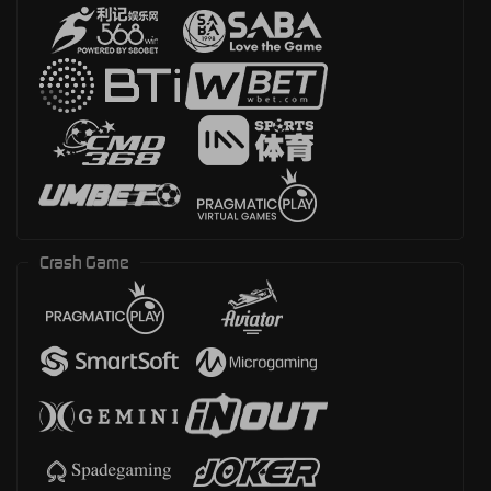
Crash Game