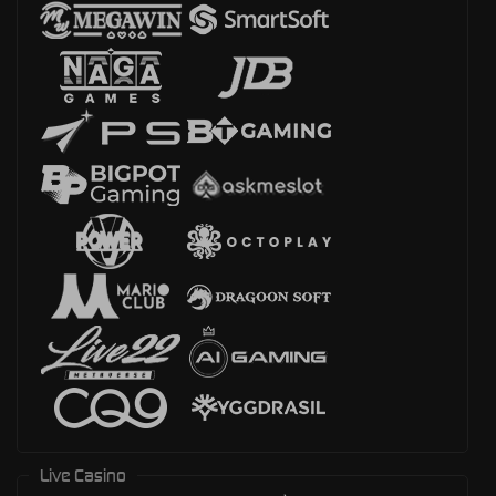
Live Casino