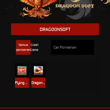
DRAGOONSOFT
Semua
Crash
permainan
Game
Flying Phoenix
Dragon or Crash