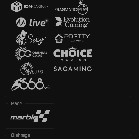
Race
Olahraga