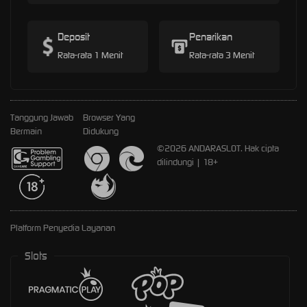
Deposit
Penarikan
Rata-rata 1 Menit
Rata-rata 3 Menit
Tanggung Jawab
Browser Yang
Bermain
Didukung
©2026 ANDARASLOT. Hak cipta
dilindungi | 18+
Platform Penyedia Layanan
Slots